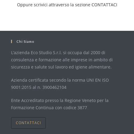
Oppure scrivici attraverso la sezione CONTATTACI
Chi Siamo
L’azienda Eco Studio S.r.l. si occupa dal 2000 di
consulenza e formazione alle imprese in ambito di
sicurezza e salute sul lavoro ed igiene alimentare.
Azienda certificata secondo la norma UNI EN ISO
9001:2015 al n. 3900462104
Ente Accreditato presso la Regione Veneto per la
Formazione Continua con codice 3877
CONTATTACI