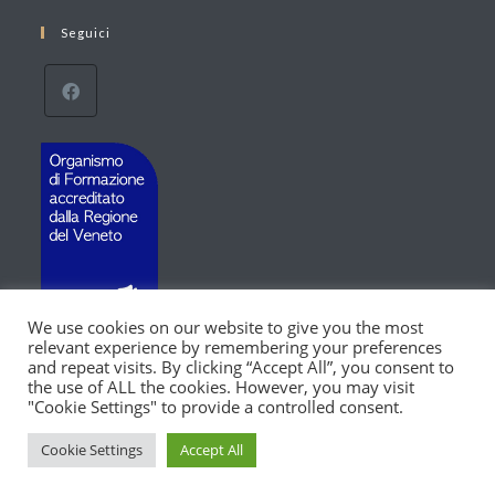
Seguici
We use cookies on our website to give you the most
relevant experience by remembering your preferences
and repeat visits. By clicking “Accept All”, you consent to
the use of ALL the cookies. However, you may visit
HOME
I NOSTRI SERVIZI
CALENDARIO CORSI
"Cookie Settings" to provide a controlled consent.
CONTATTACI
PRIVACY
COOKIES
Cookie Settings
Accept All
© COPYRIGHT - 2026 ECO STUDIO S.R.L. - P.IVA 01153620297
ALL RIGHTS RESERVED